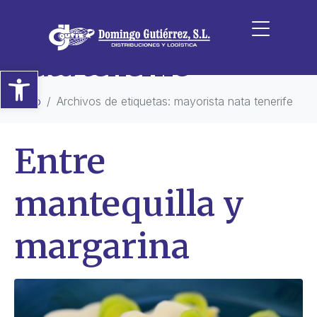
Etiqueta:
mayorista
nata tenerife
Abrir barra de herramientas
Inicio
Archivos de etiquetas: mayorista nata tenerife
Entre
mantequilla y
margarina