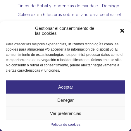
Tintos de Bobal y tendencias de maridaje - Domingo
Gutierrez
en
6 lecturas sobre el vino para celebrar el
Día del Libro
Gestionar el consentimiento de
las cookies
Para ofrecer las mejores experiencias, utilizamos tecnologías como las
cookies para almacenar y/o acceder a la información del dispositivo. El
consentimiento de estas tecnologías nos permitirá procesar datos como el
comportamiento de navegación o las identificaciones únicas en este sitio.
No consentir o retirar el consentimiento, puede afectar negativamente a
ciertas características y funciones.
Aceptar
Distribuidor mayorista especializado en la comercialización de
Denegar
productos de alimentación, bebidas y artículos de limpieza en
Ver preferencias
las Islas Canarias, con un enfoque principal en el sector
HORECA
Política de cookies