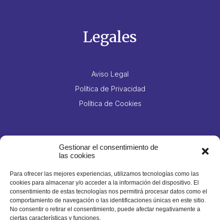
Legales
Aviso Legal
Política de Privacidad
Política de Cookies
Contacto
Gestionar el consentimiento de
las cookies
Para ofrecer las mejores experiencias, utilizamos tecnologías como las
Jesús Hernández Guzmán, 14, Polígono Industrial El
cookies para almacenar y/o acceder a la información del dispositivo. El
consentimiento de estas tecnologías nos permitirá procesar datos como el
Mayorazgo, Santa Cruz de Tenerife
comportamiento de navegación o las identificaciones únicas en este sitio.
No consentir o retirar el consentimiento, puede afectar negativamente a
922 214 111
ciertas características y funciones.