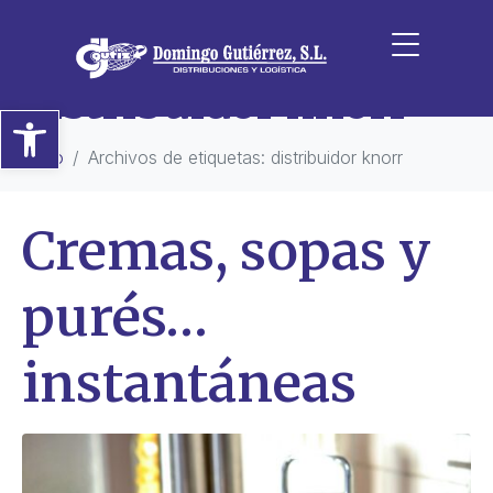
Etiqueta:
distribuidor knorr
Abrir barra de herramientas
Inicio
Archivos de etiquetas: distribuidor knorr
Cremas, sopas y
purés…
instantáneas