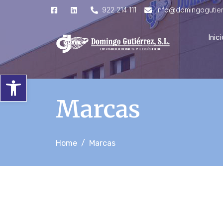
922 214 111
info@domingogutie
Inici
Abrir barra de herramientas
Marcas
Home
Marcas