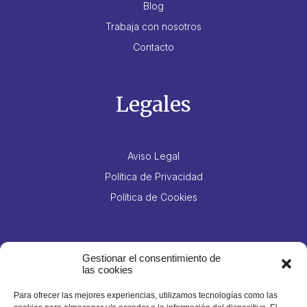
Blog
Trabaja con nosotros
Contacto
Legales
Aviso Legal
Política de Privacidad
Política de Cookies
Contacto
Gestionar el consentimiento de
las cookies
Para ofrecer las mejores experiencias, utilizamos tecnologías como las
Jesús Hernández Guzmán, 14, Polígono Industrial El