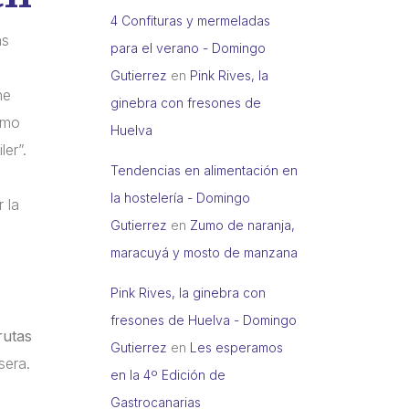
4 Confituras y mermeladas
as
para el verano - Domingo
Gutierrez
en
Pink Rives, la
he
ginebra con fresones de
ismo
Huelva
er”.
Tendencias en alimentación en
la hostelería - Domingo
 la
Gutierrez
en
Zumo de naranja,
maracuyá y mosto de manzana
Pink Rives, la ginebra con
fresones de Huelva - Domingo
rutas
Gutierrez
en
Les esperamos
sera.
en la 4º Edición de
Gastrocanarias