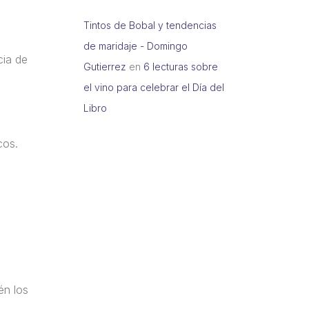
Tintos de Bobal y tendencias
de maridaje - Domingo
cia de
Gutierrez
en
6 lecturas sobre
el vino para celebrar el Día del
Libro
cos.
én los