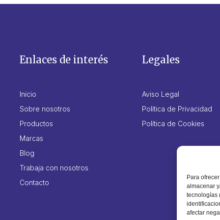
Enlaces de interés
Legales
Inicio
Aviso Legal
Sobre nosotros
Política de Privacidad
Productos
Política de Cookies
Marcas
Blog
Trabaja con nosotros
Para ofrecer
Contacto
almacenar y/
tecnologías
identificaci
afectar nega