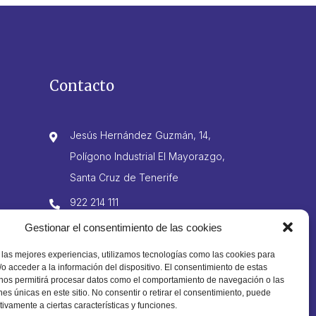
Contacto
Jesús Hernández Guzmán, 14,
Polígono Industrial El Mayorazgo,
Santa Cruz de Tenerife
922 214 111
606 425 981
Gestionar el consentimiento de las cookies
922 210 332
 las mejores experiencias, utilizamos tecnologías como las cookies para
o acceder a la información del dispositivo. El consentimiento de estas
info@domingogutierrez.com
 nos permitirá procesar datos como el comportamiento de navegación o las
ones únicas en este sitio. No consentir o retirar el consentimiento, puede
tivamente a ciertas características y funciones.