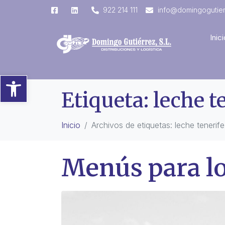
922 214 111
info@domingogutie
Inici
Abrir barra de herramientas
Etiqueta:
leche t
Inicio
Archivos de etiquetas: leche tenerife
Menús para l