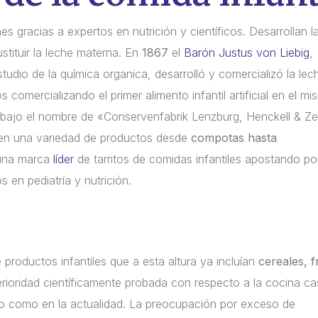
es gracias a expertos en nutrición y científicos. Desarrollan l
ustituir la leche materna. En
1867
el
Barón Justus von Liebig
,
udio de la química organica, desarrolló y comercializó la lec
 comercializando el primer alimento infantil artificial en el m
bajo el nombre de «Conservenfabrik Lenzburg, Henckell & Zeil
 en una variedad de productos desde
compotas hasta
 una marca
líder
de tarritos de comidas infantiles apostando por
 en pediatría y nutrición.
roductos infantiles que a esta altura ya incluían
cereales, f
rioridad científicamente probada con respecto a la cocina ca
to como en la actualidad. La preocupación por exceso de