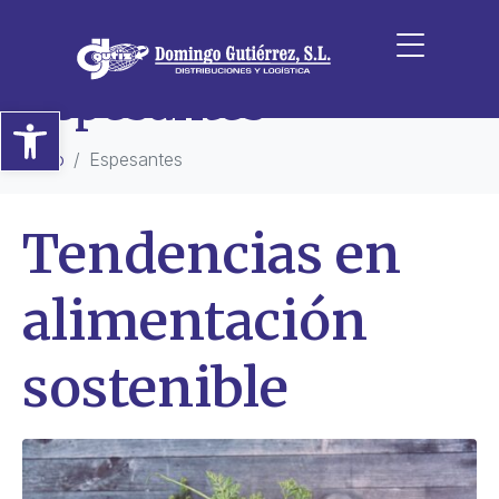
Categoría:
Espesantes
Abrir barra de herramientas
Inicio
Espesantes
Tendencias en
alimentación
sostenible