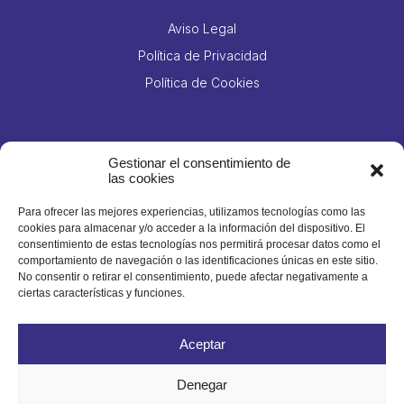
Aviso Legal
Política de Privacidad
Política de Cookies
Contacto
Gestionar el consentimiento de
las cookies
Para ofrecer las mejores experiencias, utilizamos tecnologías como las
Jesús Hernández Guzmán, 14, Polígono Industrial El
cookies para almacenar y/o acceder a la información del dispositivo. El
consentimiento de estas tecnologías nos permitirá procesar datos como el
Mayorazgo, Santa Cruz de Tenerife
comportamiento de navegación o las identificaciones únicas en este sitio.
No consentir o retirar el consentimiento, puede afectar negativamente a
922 214 111
ciertas características y funciones.
606 425 981
Aceptar
922 210 332
info@domingogutierrez.com
Denegar