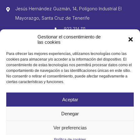
Jesús Hernández Guzmán, 14, Polígono Industrial El
Mayorazgo, Santa Cruz de Tenerife
922 214 111
Gestionar el consentimiento de
606 425 981
las cookies
922 210 332
Para ofrecer las mejores experiencias, utilizamos tecnologías como las
cookies para almacenar y/o acceder a la información del dispositivo. El
info@domingogutierrez.com
consentimiento de estas tecnologías nos permitirá procesar datos como el
comportamiento de navegación o las identificaciones únicas en este sitio.
No consentir o retirar el consentimiento, puede afectar negativamente a
ciertas características y funciones.
© 2023 Domingo Gutiérrez S. L. Todos los derechos reservados
Aceptar
Denegar
Ver preferencias
Política de cookies