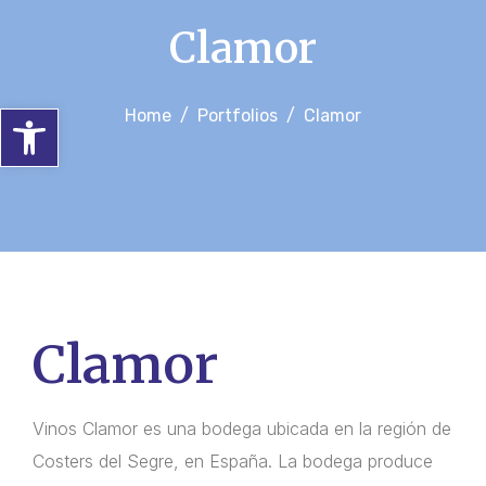
Clamor
Abrir barra de herramientas
Home
Portfolios
Clamor
Clamor
Vinos Clamor es una bodega ubicada en la región de
Costers del Segre, en España. La bodega produce