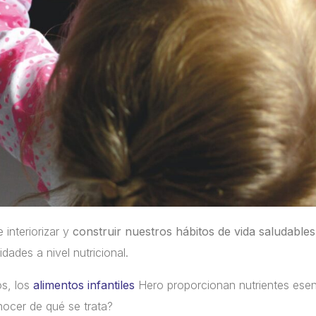
 interiorizar y
construir nuestros hábitos de vida saludables
ades a nivel nutricional.
os, los
alimentos infantiles
Hero proporcionan nutrientes esenc
nocer de qué se trata?