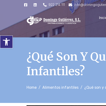
922 214 111
info@domingogutie
Inici
Abrir barra de herramientas
¿Qué Son Y Q
Infantiles?
Home
Alimentos infantiles
¿Qué son y 