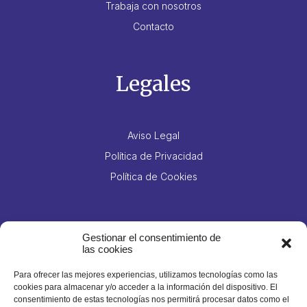
Trabaja con nosotros
Contacto
Legales
Aviso Legal
Política de Privacidad
Política de Cookies
Contacto
Gestionar el consentimiento de
las cookies
Para ofrecer las mejores experiencias, utilizamos tecnologías como las
Jesús Hernández Guzmán, 14, Polígono Industrial El
cookies para almacenar y/o acceder a la información del dispositivo. El
consentimiento de estas tecnologías nos permitirá procesar datos como el
Mayorazgo, Santa Cruz de Tenerife