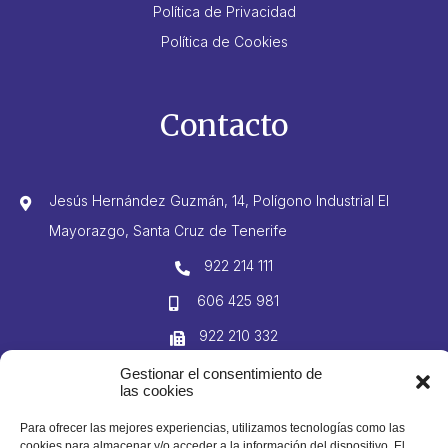
Política de Privacidad
Política de Cookies
Contacto
Jesús Hernández Guzmán, 14, Polígono Industrial El
Mayorazgo, Santa Cruz de Tenerife
922 214 111
606 425 981
922 210 332
info@domingogutierrez.com
Gestionar el consentimiento de
las cookies
Para ofrecer las mejores experiencias, utilizamos tecnologías como las
cookies para almacenar y/o acceder a la información del dispositivo. El