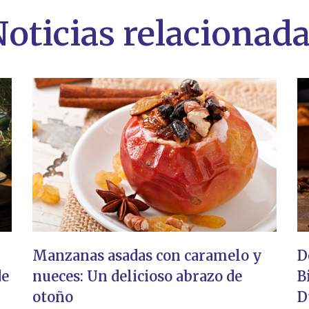
oticias relacionad
Manzanas asadas con caramelo y
D
de
nueces: Un delicioso abrazo de
B
otoño
D