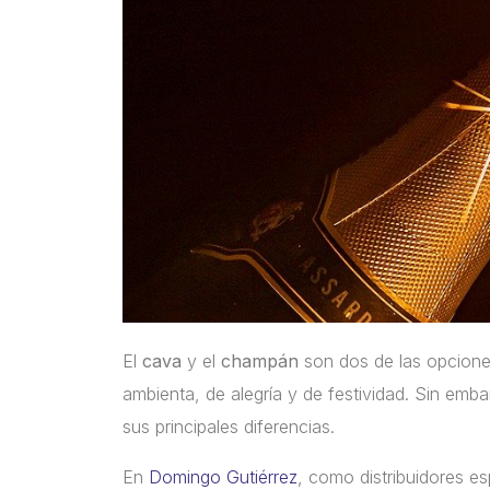
El
cava
y el
champán
son dos de las opcione
ambienta, de alegría y de festividad. Sin emb
sus principales diferencias.
En
Domingo Gutiérrez
, como distribuidores es