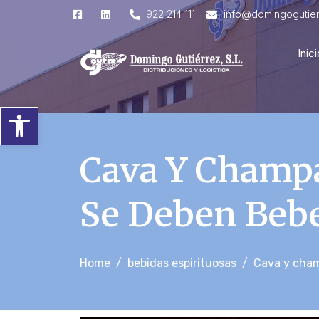
922 214 111
info@domingogutie
Inici
Abrir barra de herramientas
Cava Y Champá
Se Deben Beb
Home
bebidas espirituosas
Cava y cham