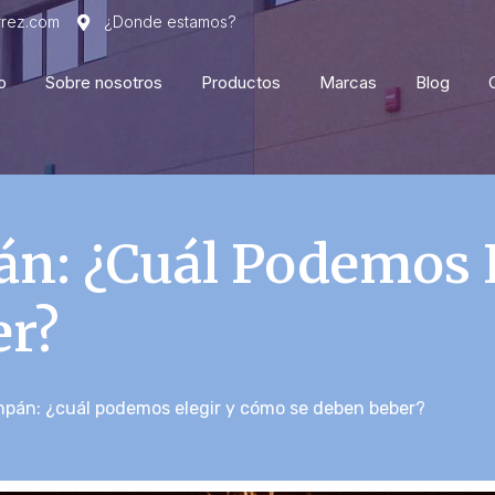
rrez.com
¿Donde estamos?
o
Sobre nosotros
Productos
Marcas
Blog
n: ¿cuál Podemos 
er?
pán: ¿cuál podemos elegir y cómo se deben beber?