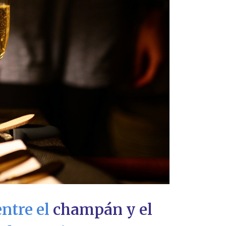
ntre el
champán y el